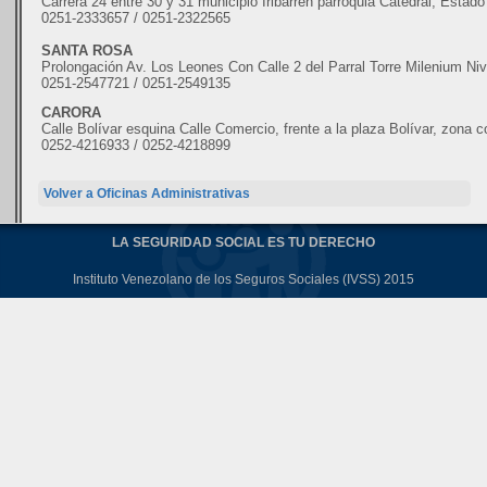
Carrera 24 entre 30 y 31 municipio Iribarren parróquia Catedral, Estado
0251-2333657 / 0251-2322565
SANTA ROSA
Prolongación Av. Los Leones Con Calle 2 del Parral Torre Milenium Ni
0251-2547721 / 0251-2549135
CARORA
Calle Bolívar esquina Calle Comercio, frente a la plaza Bolívar, zona 
0252-4216933 / 0252-4218899
Volver a Oficinas Administrativas
LA SEGURIDAD SOCIAL ES TU DERECHO
Instituto Venezolano de los Seguros Sociales (IVSS) 2015