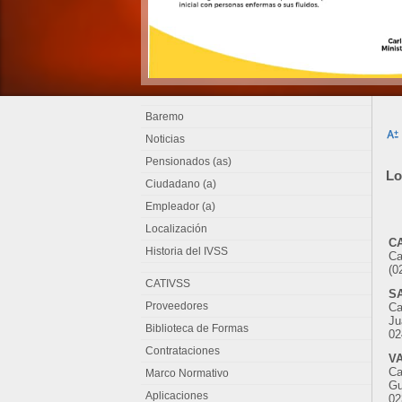
Baremo
Noticias
Pensionados (as)
Lo
Ciudadano (a)
Empleador (a)
Localización
C
Historia del IVSS
Ca
(0
CATIVSS
S
Proveedores
Ca
Ju
Biblioteca de Formas
02
Contrataciones
V
Ca
Marco Normativo
Gu
Aplicaciones
02