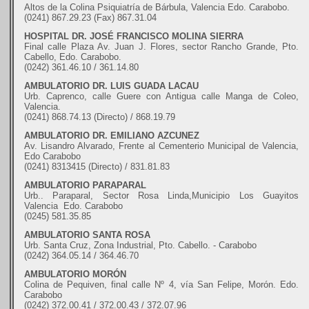
Altos de la Colina Psiquiatría de Bárbula, Valencia Edo. Carabobo.
(0241) 867.29.23 (Fax) 867.31.04
HOSPITAL DR. JOSÉ FRANCISCO MOLINA SIERRA
Final calle Plaza Av. Juan J. Flores, sector Rancho Grande, Pto.
Cabello, Edo. Carabobo.
(0242) 361.46.10 / 361.14.80
AMBULATORIO DR. LUIS GUADA LACAU
Urb. Caprenco, calle Guere con Antigua calle Manga de Coleo,
Valencia.
(0241) 868.74.13 (Directo) / 868.19.79
AMBULATORIO DR. EMILIANO AZCUNEZ
Av. Lisandro Alvarado, Frente al Cementerio Municipal de Valencia,
Edo Carabobo
(0241) 8313415 (Directo) / 831.81.83
AMBULATORIO PARAPARAL
Urb.. Paraparal, Sector Rosa Linda,Municipio Los Guayitos
Valencia Edo. Carabobo
(0245) 581.35.85
AMBULATORIO SANTA ROSA
Urb. Santa Cruz, Zona Industrial, Pto. Cabello. - Carabobo
(0242) 364.05.14 / 364.46.70
AMBULATORIO MORÓN
Colina de Pequiven, final calle Nº 4, vía San Felipe, Morón. Edo.
Carabobo
(0242) 372.00.41 / 372.00.43 / 372.07.96